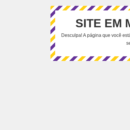
SITE EM
Desculpa! A página que você est
s