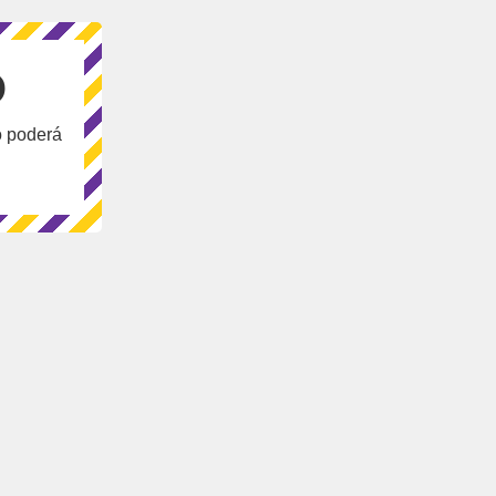
O
o poderá