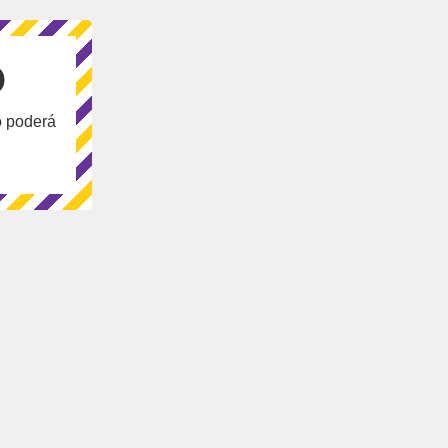
O
o poderá